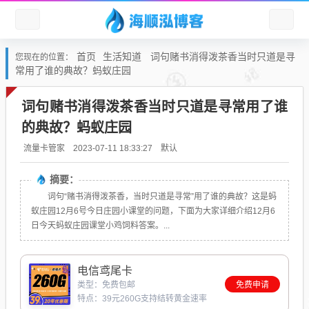
首页
生活知道
词句赌书消得泼茶香当时只道是寻
您现在的位置：
常用了谁的典故？蚂蚁庄园
词句赌书消得泼茶香当时只道是寻常用了谁
的典故？蚂蚁庄园
默认
流量卡管家
2023-07-11 18:33:27
摘要：
词句“赌书消得泼茶香，当时只道是寻常”用了谁的典故？这是蚂
蚁庄园12月6号今日庄园小课堂的问题，下面为大家详细介绍12月6
日今天蚂蚁庄园课堂小鸡饲料答案。...
电信鸢尾卡
类型：免费包邮
免费申请
特点：39元260G支持结转黄金速率