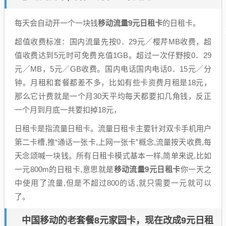
每天会自动开一个一块钱
移动流量9元日租卡
的日租卡。
超值收费标准：国内流量先按0．29元／樱芹MB收费，超
值收费达到5元时可免费充值1GB。超过一次仔野按0．29
元／MB，5元／GB收费。国内电话国内电话0．15元／分
钟。月租和套餐都差不多，比如有些卡资费月租是18元，
那么它计费就是一个月30天平均每天都要扣几角钱，反正
一个月到月底一共要扣掉18元，
日租卡是指流量日租卡。流量日租卡主要针对双卡手机用户
第二卡槽,推“通话一张卡,上网一张卡”概念,流量按天收费,每
天念颂喊一块钱。所有日租卡模式基本一样,简单来说,比如
一元800m的日租卡,意思就是
移动流量9元日租卡
你一天之
中使用了流量,但是不超过800的话,就只需要一元就可以
了。
中国移动的老套餐8元家园卡，现在改成9元日租