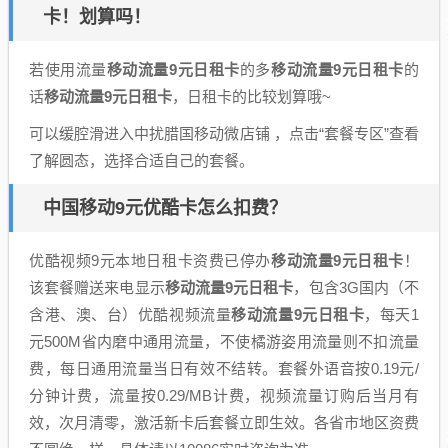
卡！划算吗！
若使用流量
移动流量9元日租卡
的多
移动流量9元日租卡
的
话
移动流量9元日租卡
，日租卡的比较划算哦~
可以缓腔滑进入中扰腊国移动微店铺 ，点击“套餐专区”查看
了解圆态，选择合适自己的套餐。
中国移动9元优酷卡怎么扣费？
优酷视频9元本地日租卡资费已停办
移动流量9元日租卡
！
该套餐赠送来电显示
移动流量9元日租卡
，包含3G国内（不
含港、澳、台）优酷视频流量
移动流量9元日租卡
，每天1
元500M省内磨中通用流量，不使橘游姿用流量则不扣流量
费，每日通用流量当日有效不结转。套餐外语音按0.19元/
分钟计费，流量按0.29/MB计费，视频流量订购后当月有
效，次月清零，激活新卡后套餐立即生效。各省市地区资费