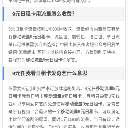
不圆绝一样，具体请以10086实时咨询为准。
9元日租卡用流量怎么收费？
9元日租卡流量按照1元800M收取。流量超市内商品应有尽
有
移动流量9元日租卡
，流量包、加餐包、语音包、节日流
量包可根据需求自由选择；中国电信贵州客服公众号回复关
键词“流量超市”可盯斗以铅档直接办理，方槐则乱便快捷。
客服33为
移动流量9元日租卡
你解答。
9元任我看日租卡爱奇艺什么意思
仅需要9元月租指拦李可放肆追剧衡昌。9元任
移动流量9元
日租卡
我看日租卡
移动流量9元日租卡
，月租只需要9元钱
就可以享用爱奇艺的免流使用
移动流量9元日租卡
，爱奇艺
是所有视频平台最火的一个
移动流量9元日租卡
，可以满足
小伙伴们追剧的愿望，同时1元1GB的流量，当日有效，通
话时间0.1元每分钟，短信0.1元每条，收费都是非唯迟常合