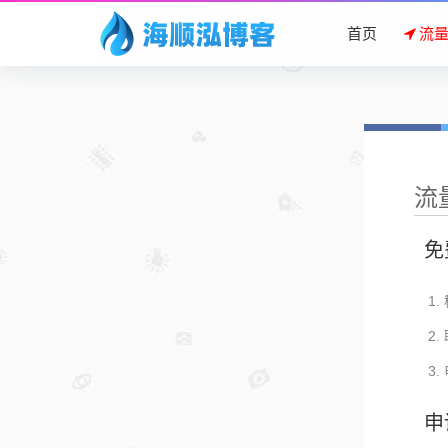
首页
流
流
免
申