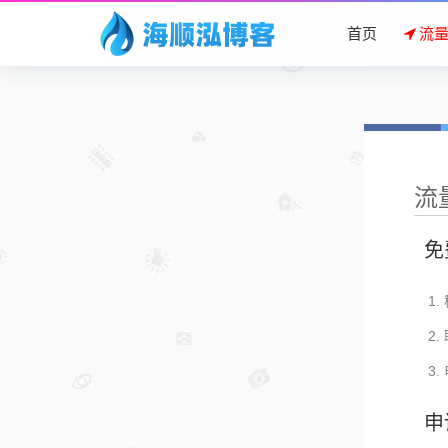
首页
流
流
免
申