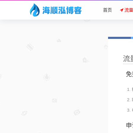
首页
流
流
免
申