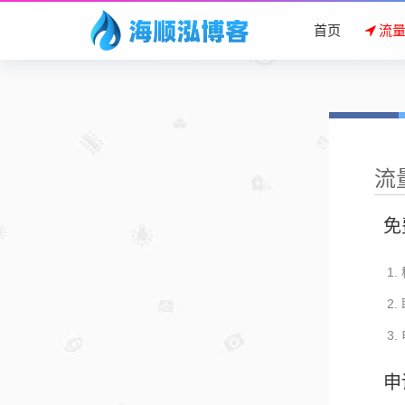
首页
流
流
免
申