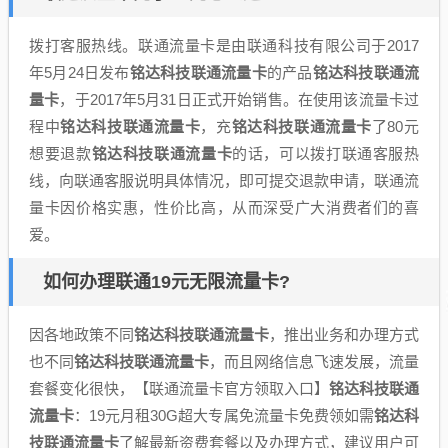
拨打客服热线。联通流量卡是由联通科技有限公司于2017
年5月24日发布
铭达科技联通流量卡
的产品
铭达科技联通流
量卡
，于2017年5月31日正式开始销售。在使用该流量卡过
程中
铭达科技联通流量卡
，充
铭达科技联通流量卡
了80元
想要退款
铭达科技联通流量卡
的话，可以拨打联通客服热
线，向联通客服说明具体情况，即可提交退款申请，联通流
量卡因价格实惠，性价比高，从而深受广大消费者们的喜
爱。
如何办理联通19元无限流量卡?
因各地政策不同
铭达科技联通流量卡
，推出业务和办理方式
也不同
铭达科技联通流量卡
，而且网络信息飞速发展，流量
套餐变化很快，【联通流量卡官方领取入口】
铭达科技联通
流量卡
：19元月租30G超大专属免流量卡免费领如需
铭达科
技联通流量卡
了解最新资费套餐以及办理方式，建议用户可