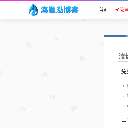
首页
流
流
免
申