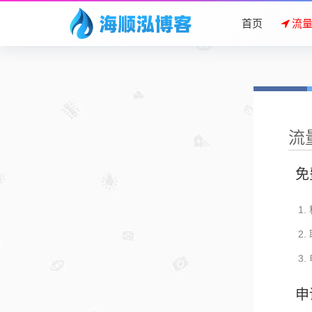
首页
流
流
免
申