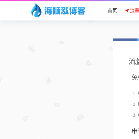
首页
流
流
免
申