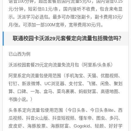
语音100分钟，超出套餐后国内流量5元/G，国内语音0.15
元/分钟，短彩信0.1元/条，国内接听不收费，包含来电显
示。沃派学习必选包。最多可办理2张副卡，副卡费用10元/
月/张。可添加一部100M宽带，宽带费用30元/月。
联通校园卡沃派29元套餐定向流量包括微信吗？
已山西为例
沃派校园套餐29元定向流量免流月包（阿里系/头条系）
阿里系定向流量包使用范围（手机淘宝、天猫、优酷视频、
钉钉、新浪微博、UC浏览器、支付宝、飞猪、闲鱼、聚划
算、口碑、一淘、盒马、菜鸟裹裹、蚂蚁财富、高德地图、
书旗小说。）
头条系定向流量包使用范围（今日头条、今日头条lite、西
瓜视频、抖音火山版、抖音短视频、懂车帝、图虫、多闪、
皮皮虾、海豚股票、海豚财富、Gogokid、轻颜、好好学