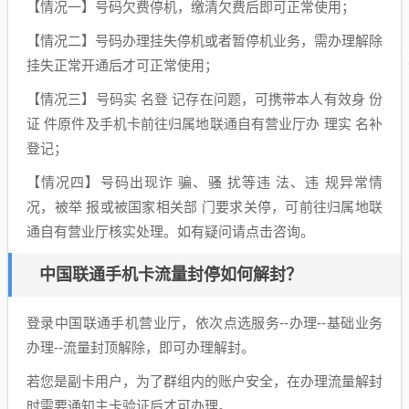
【情况一】号码欠费停机，缴清欠费后即可正常使用；
【情况二】号码办理挂失停机或者暂停机业务，需办理解除
挂失正常开通后才可正常使用；
【情况三】号码实 名登 记存在问题，可携带本人有效身 份
证 件原件及手机卡前往归属地联通自有营业厅办 理实 名补
登记；
【情况四】号码出现诈 骗、骚 扰等违 法、违 规异常情
况，被举 报或被国家相关部 门要求关停，可前往归属地联
通自有营业厅核实处理。如有疑问请点击咨询。
中国联通手机卡流量封停如何解封？
登录中国联通手机营业厅，依次点选服务--办理--基础业务
办理--流量封顶解除，即可办理解封。
若您是副卡用户，为了群组内的账户安全，在办理流量解封
时需要通知主卡验证后才可办理。