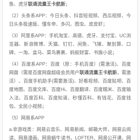
鱼、虎牙
联通流量王卡航新
；
（2）头条系APP：今日头条、抖音短视频、西瓜视频、今
日头条极速版、懂车帝、多闪、图虫、皮皮虾；
（3）阿里系APP：手机淘宝、高德、虎牙、支付宝、UC浏
览器、新浪微博、天猫、钉钉、闲鱼、飞猪、聚划算、口
碑、一淘、盒马、菜鸟裹裹、蚂蚁财富、书旗小说；
（4）百度系APP：百度（原：手机百度）(需激活)、百度
网盘（需是百度网盘超级会员用户
联通流量王卡航新
，需激
活）、百度手机助手(需要激活)、好看视频、百度贴吧、百
度地图、百度文库、百度Hi、百度翻译、百度糯米、百度输
入法、百度百科、百度知道、秒懂百科、有钱花、百度钱
包、全民小视频；
（5）网易系APP
a.非游戏类：网易云音乐、网易新闻、邮箱大师、网易云阅
读、网易漫画、网易蜗牛读书、LOFTER、网易公开课、网