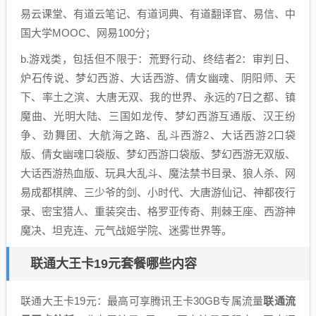
易云课堂、有道云笔记、有道词典、有道翻译官、易信、中
国大学MOOC、网易100分；
b.游戏类，包括但不限于：荒野行动、终结者2：审判日、
炉石传说、梦幻西游、大话西游、倩女幽魂、阴阳师、天
下、率土之滨、大唐无双、我的世界、永远的7日之都、镇
魔曲、光明大陆、三国如龙传、梦幻西游互通版、汉王纷
争、劲舞团、大航海之路、乱斗西游2、大话西游2口袋
版、倩女幽魂口袋版、梦幻西游口袋版、梦幻西游无双版、
大话西游热血版、玩具大乱斗、魔法禁书目录、狼人杀、网
易成都棋牌、三少爷的剑、小时代、大唐游仙记、神都夜行
录、密宝猎人、重装突击、格罗亚传奇、荆棘王座、西游神
魔决、坦克连、元气战姬学院、迷雾世界等。
联通大王卡19元套餐哪些内容
联通大王卡19元：最高可享腾讯王卡30GB专属流量
联通流