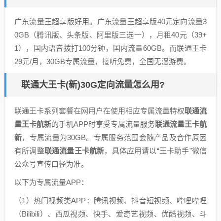
广东流量王超享版好用。广东流量王超享版40元定向流量3
0GB（腾讯版、头条版、阿里版三选一），月租40元（39+
1），国内语音拨打100分钟，国内流量60GB。而联通王卡
29元/月，30GB专属流量，接听免费，全国无漫游费。
联通大王卡(新)30G定向流量怎么用?
联通王卡系列套餐在网用户在使用相应专属流量特权
联通流
量王卡航新
的手机APP时享受专属流量服务
联通流量王卡航
新
，专属流量为30GB。专属服务范围会随产品及合作原因
有所调整
联通流量王卡航新
，具体应用请以“王卡助手”微信
公众号宣传口径为准。
以下为专属流量APP：
（1）热门视频类APP：腾讯视频、抖音短视频、哔哩哔哩
（Bilibili）、西瓜视频、快手、爱奇艺视频、优酷视频、斗