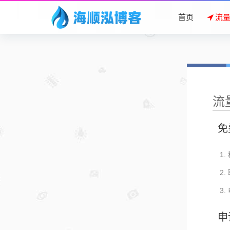
首页
流
流
免
申