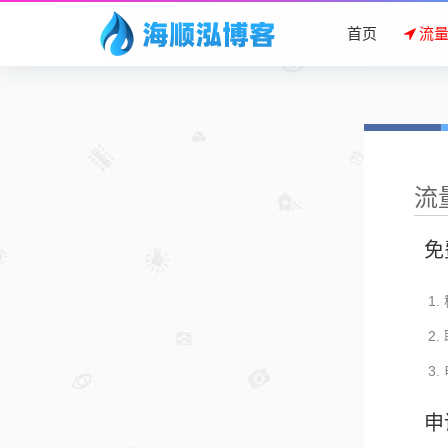
首页
流
流
免
申