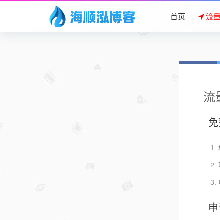
首页
流
流
免
申