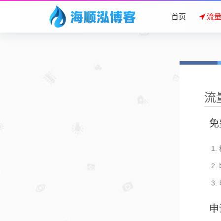
首页
流
流
免
申