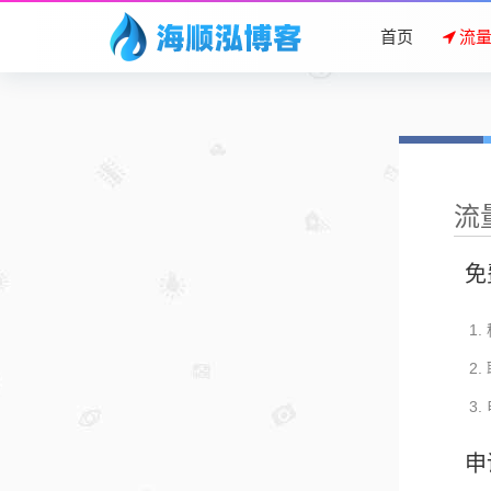
首页
流
流
免
申