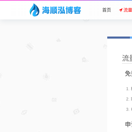
首页
流
流
免
申