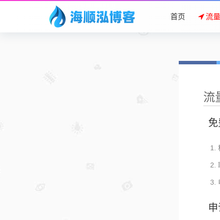
首页
流
流
免
申