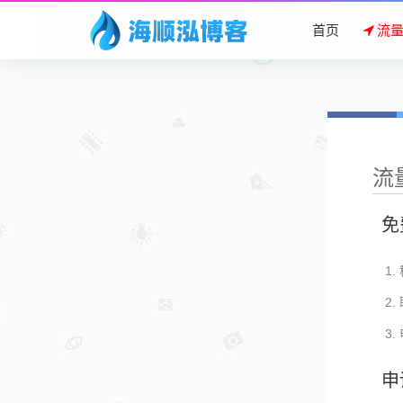
首页
流
流
免
申