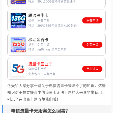
特点：39元260G支持结转黄金速率
联通黑牛卡
类型：免费包邮
免费申请
特点：29元135G全国流量+100分钟
移动金香卡
类型：免费包邮
免费申请
特点：29元155G首月免月租
流量卡营业厅
全网营业厅超市
点击进入
免费包邮，应有尽有
今天给大家分享一些关于电信流量卡登陆不了的知识，这些
知识对于想要提高电信流量卡无法上网的人来说非常有用。
别忘了在流量卡网收藏我们哦！
电信流量卡无服务怎么回事？